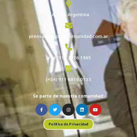
C.A.B.A - Argentina
prensa@empatiacomunidad.com.ar
(+54) 911 3826.1965
(+54) 911 6816.0133
Se parte de nuestra comunidad:
Política de Privacidad