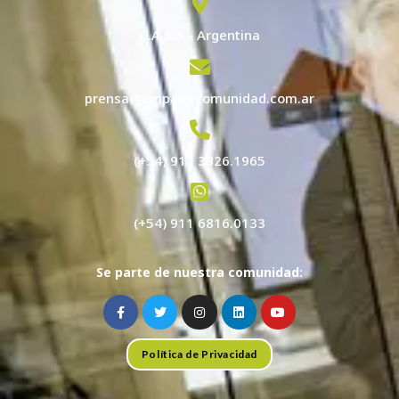
C.A.B.A - Argentina
prensa@empatiacomunidad.com.ar
(+54) 911 3826.1965
(+54) 911 6816.0133
Se parte de nuestra comunidad:
Política de Privacidad