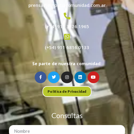
prensa@empatiacomunidad.com.ar
(+54) 911 3826.1965
(+54) 911 6816.0133
Se parte de nuestra comunidad:
Política de Privacidad
Consultas