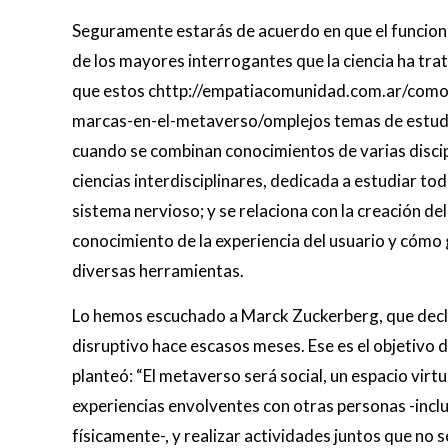
Seguramente estarás de acuerdo en que el funcion
de los mayores interrogantes que la ciencia ha tr
que estos chttp://empatiacomunidad.com.ar/como-
marcas-en-el-metaverso/omplejos temas de estud
cuando se combinan conocimientos de varias discip
ciencias interdisciplinares, dedicada a estudiar tod
sistema nervioso; y se relaciona con la creación de
conocimiento de la experiencia del usuario y cómo
diversas herramientas.
Lo hemos escuchado a Marck Zuckerberg, que decl
disruptivo hace escasos meses. Ese es el objetivo 
planteó: “El metaverso será social, un espacio vi
experiencias envolventes con otras personas -inclu
físicamente-, y realizar actividades juntos que no s