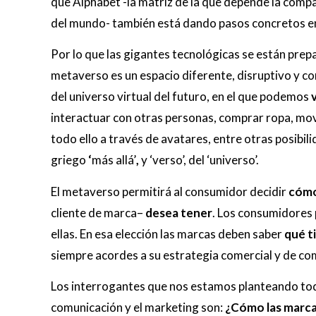
que Alphabet -la matriz de la que depende la comp
del mundo- también está dando pasos concretos en
Por lo que las gigantes tecnológicas se están prep
metaverso es un espacio diferente, disruptivo y con
del universo virtual del futuro, en el que podemos
interactuar con otras personas, comprar ropa, mo
todo ello a través de avatares, entre otras posibil
griego
‘
más allá’
,
y ‘verso’, del ‘universo’.
El metaverso permitirá al consumidor decidir
cómo
cliente de marca–
desea tener
. Los consumidores 
ellas. En esa elección las marcas deben saber
qué t
siempre acordes a su estrategia comercial y de co
Los interrogantes que nos estamos planteando todo
comunicación y el marketing son:
¿Cómo las marca