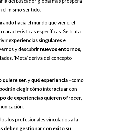
añía del buscador global más próspera
 el mismo sentido.
arando hacia el mundo que viene: el
 características específicas. Se trata
vivir experiencias singulares
e
vernos y descubrir
nuevos entornos
,
idades. ‘Meta’ deriva del concepto
 quiere ser,
y
qué
experiencia
–como
podrán elegir cómo interactuar con
ipo de experiencias quieren ofrecer
,
municación.
s los profesionales vinculados a la
s deben gestionar con éxito su