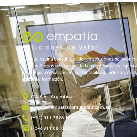
Empatía es una consultora líder de soluciones de valor en
Uruguay. Somos una comunidad de profesionales especia
estrategia, comunicación, sustentabilidad, inclusión, marke
agilidad y formación.
C.A.B.A - Argentina
prensa@empatiacomunidad.com.ar
(+54) 911 3826.1965
(+54) 911 6816.0133