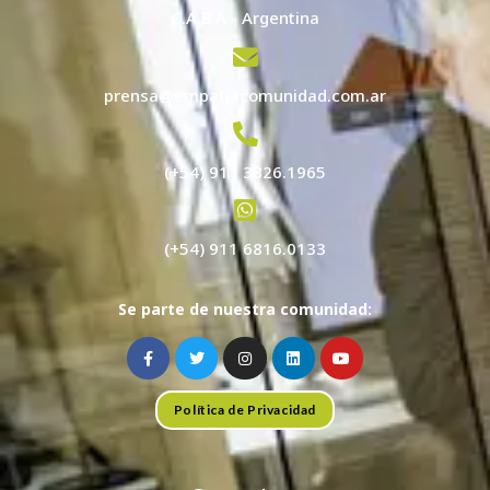
C.A.B.A - Argentina
prensa@empatiacomunidad.com.ar
(+54) 911 3826.1965
(+54) 911 6816.0133
Se parte de nuestra comunidad:
Política de Privacidad