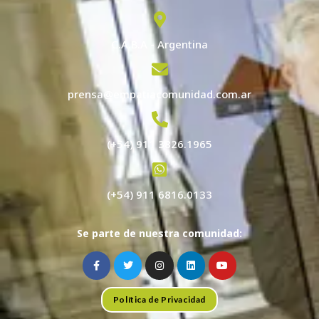
C.A.B.A - Argentina
prensa@empatiacomunidad.com.ar
(+54) 911 3826.1965
(+54) 911 6816.0133
Se parte de nuestra comunidad:
Política de Privacidad