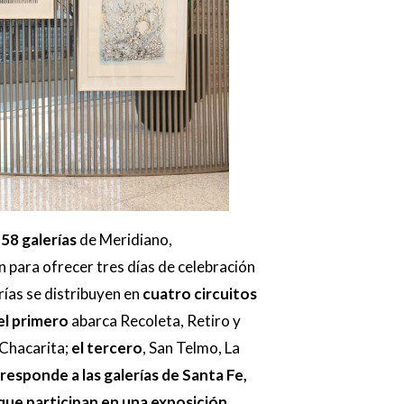
e
58 galerías
de Meridiano,
 para ofrecer tres días de celebración
rías se distribuyen en
cuatro circuitos
el primero
abarca Recoleta, Retiro y
 Chacarita;
el tercero
, San Telmo, La
rresponde a las galerías de Santa Fe,
ue participan en una exposición