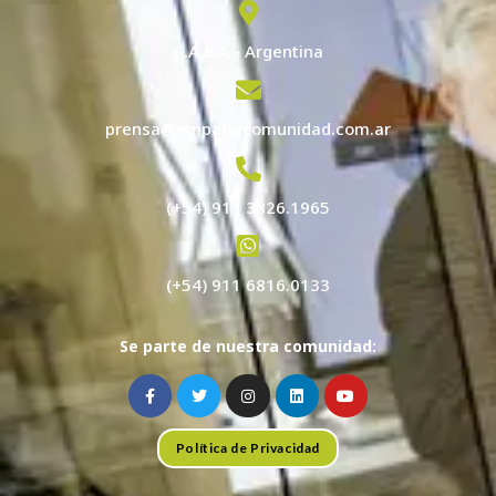
C.A.B.A - Argentina
prensa@empatiacomunidad.com.ar
(+54) 911 3826.1965
(+54) 911 6816.0133
Se parte de nuestra comunidad:
Política de Privacidad