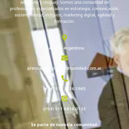
Argentina y Uruguay. Somos una comunidad de
profesionales especializados en estrategia, comunicación,
sustentabilidad, inclusión, marketing digital, agilidad y
formación.
C.A.B.A - Argentina
prensa@empatiacomunidad.com.ar
(+54) 911 3826.1965
(+54) 911 6816.0133
Se parte de nuestra comunidad: