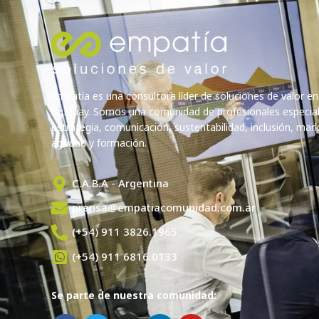
Empatía es una consultora líder de soluciones de valor en
Uruguay. Somos una comunidad de profesionales especia
estrategia, comunicación, sustentabilidad, inclusión, marke
agilidad y formación.
C.A.B.A - Argentina
prensa@empatiacomunidad.com.ar
(+54) 911 3826.1965
(+54) 911 6816.0133
Se parte de nuestra comunidad: