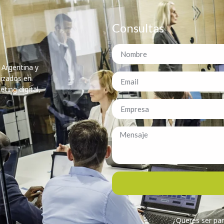
Consultas
 Argentina y
lizados en
ting digital,
¿Queres ser par