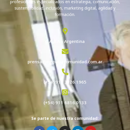
profesionales especializados en estrategia, comunicación,
sustentabilidad, inclusión, marketing digital, agilidad y
formación.
C.A.B.A - Argentina
prensa@empatiacomunidad.com.ar
(+54) 911 3826.1965
(+54) 911 6816.0133
Se parte de nuestra comunidad: