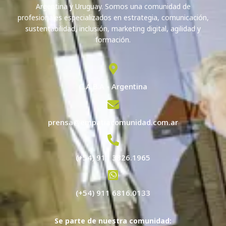
Argentina y Uruguay. Somos una comunidad de
profesionales especializados en estrategia, comunicación,
sustentabilidad, inclusión, marketing digital, agilidad y
formación.
C.A.B.A - Argentina
prensa@empatiacomunidad.com.ar
(+54) 911 3826.1965
(+54) 911 6816.0133
Se parte de nuestra comunidad: