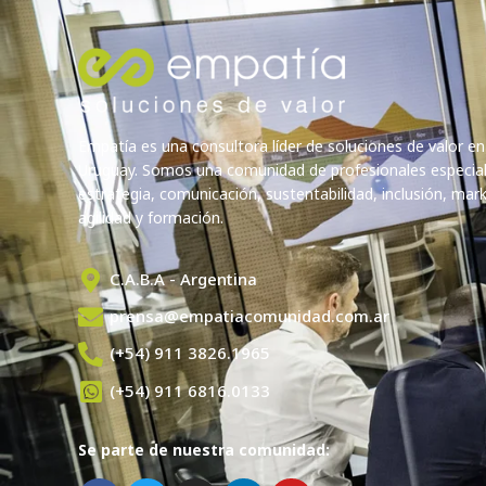
Empatía es una consultora líder de soluciones de valor en
Uruguay. Somos una comunidad de profesionales especia
estrategia, comunicación, sustentabilidad, inclusión, marke
agilidad y formación.
C.A.B.A - Argentina
prensa@empatiacomunidad.com.ar
(+54) 911 3826.1965
(+54) 911 6816.0133
Se parte de nuestra comunidad: