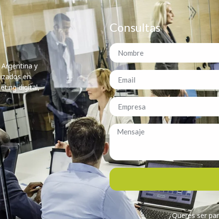
Consultas
 Argentina y
lizados en
ting digital,
¿Queres ser par