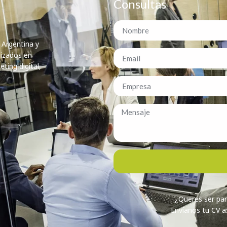
Consultas
 Argentina y
lizados en
ting digital,
¿Queres ser par
Envíanos tu CV 