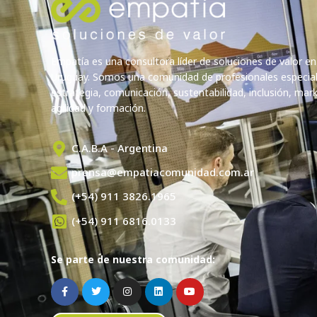
Empatía es una consultora líder de soluciones de valor en
Uruguay. Somos una comunidad de profesionales especia
estrategia, comunicación, sustentabilidad, inclusión, marke
agilidad y formación.
C.A.B.A - Argentina
prensa@empatiacomunidad.com.ar
(+54) 911 3826.1965
(+54) 911 6816.0133
Se parte de nuestra comunidad: