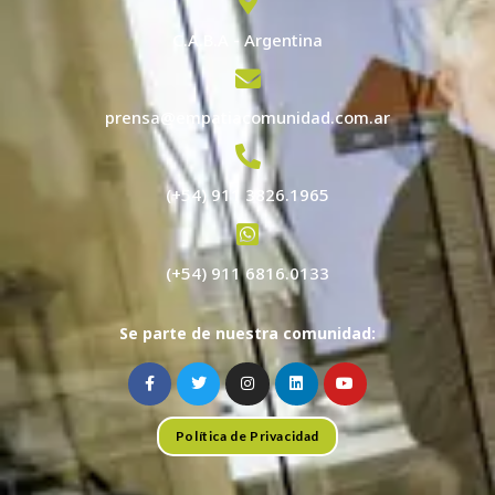
C.A.B.A - Argentina
prensa@empatiacomunidad.com.ar
(+54) 911 3826.1965
(+54) 911 6816.0133
Se parte de nuestra comunidad:
Política de Privacidad