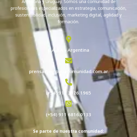
Argentina y Uruguay. Somos una comunidad de
profesionales especializados en estrategia, comunicación,
sustentabilidad, inclusión, marketing digital, agilidad y
formación.
C.A.B.A - Argentina
prensa@empatiacomunidad.com.ar
(+54) 911 3826.1965
(+54) 911 6816.0133
Se parte de nuestra comunidad: