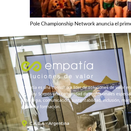
Pole Championship Network anuncia el prime
Empatía es una consultora líder de soluciones de valor en
Uruguay. Somos una comunidad de profesionales especia
estrategia, comunicación, sustentabilidad, inclusión, marke
agilidad y formación.
C.A.B.A - Argentina