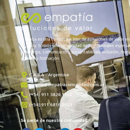
Empatía es una consultora líder de soluciones de valor en
Uruguay. Somos una comunidad de profesionales especia
estrategia, comunicación, sustentabilidad, inclusión, marke
agilidad y formación.
C.A.B.A - Argentina
prensa@empatiacomunidad.com.ar
(+54) 911 3826.1965
(+54) 911 6816.0133
Se parte de nuestra comunidad: