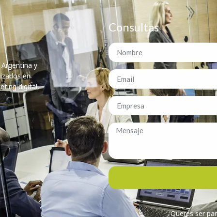
Consultas
 Argentina y
lizados en
ting digital,
¿Queres ser par