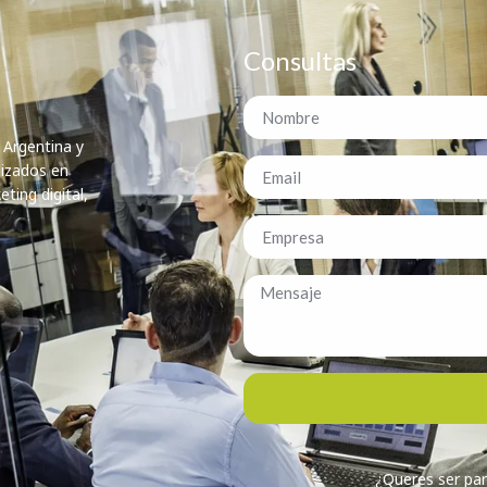
Consultas
 Argentina y
lizados en
ting digital,
¿Queres ser par