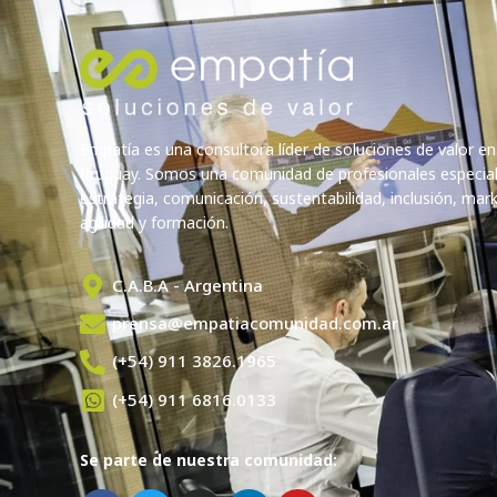
Empatía es una consultora líder de soluciones de valor en
Uruguay. Somos una comunidad de profesionales especia
estrategia, comunicación, sustentabilidad, inclusión, marke
agilidad y formación.
C.A.B.A - Argentina
prensa@empatiacomunidad.com.ar
(+54) 911 3826.1965
(+54) 911 6816.0133
Se parte de nuestra comunidad: